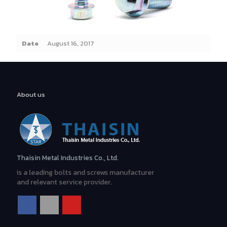
Date
August 16, 2017
For More Information
TEL: (66)2 316 6245
About us
Contact Us
Thaisin Metal Industries Co., Ltd.
is a leading bolts and screws manufacturer
and relevant service provider.