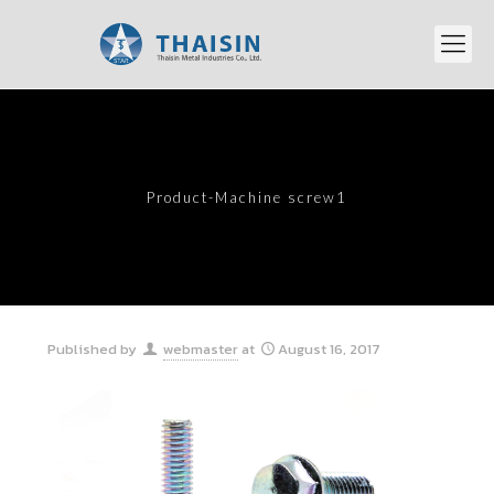
Product-Machine screw1
Published by
webmaster
at
August 16, 2017